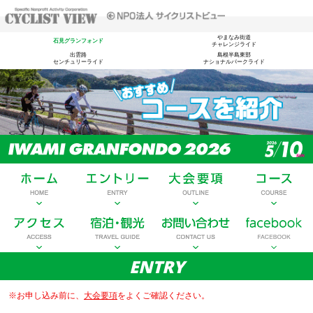
やまなみ街道
石見グランフォンド
チャレンジライド
出雲路
島根半島東部
センチュリーライド
ナショナルパークライド
ENTRY
※お申し込み前に、
大会要項
をよくご確認ください。