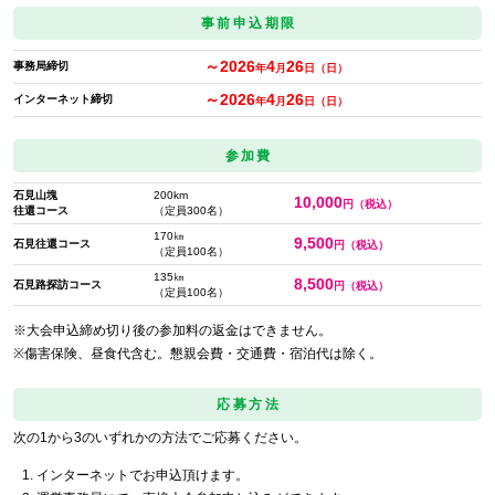
事前申込期限
～2026
4
26
事務局締切
年
月
日（日）
～2026
4
26
インターネット締切
年
月
日（日）
参加費
石見山塊
200km
10,000
円（税込）
往還コース
（定員300名）
170㎞
9,500
石見往還コース
円（税込）
（定員100名）
135㎞
8,500
石見路探訪コース
円（税込）
（定員100名）
※大会申込締め切り後の参加料の返金はできません。
※傷害保険、昼食代含む。懇親会費・交通費・宿泊代は除く。
応募方法
次の1から3のいずれかの方法でご応募ください。
インターネットでお申込頂けます。